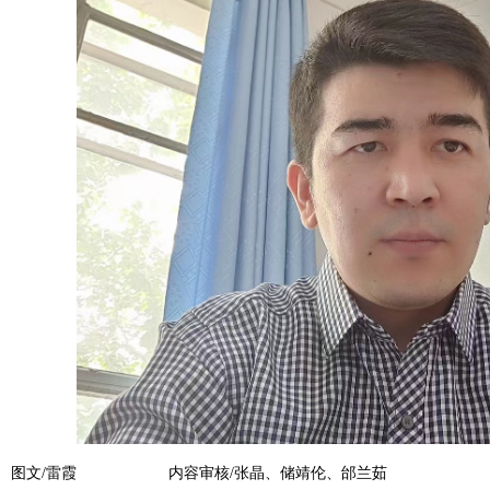
图文/雷霞 内容审核/张晶、储靖伦、邰兰茹