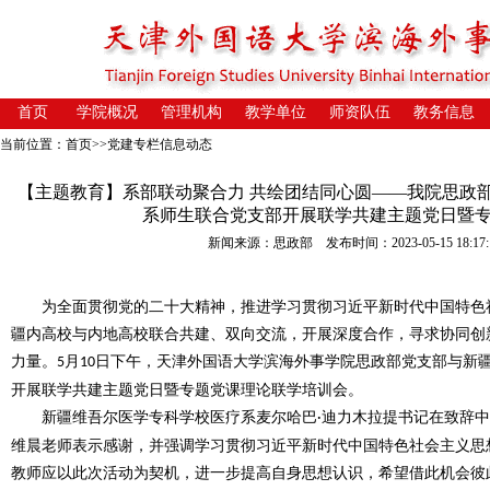
首页
学院概况
管理机构
教学单位
师资队伍
教务信息
当前位置：
首页
>>
党建专栏信息动态
【主题教育】系部联动聚合力 共绘团结同心圆——我院思政
系师生联合党支部开展联学共建主题党日暨
新闻来源：思政部 发布时间：2023-05-15 18:17
为
全面
贯彻党的二十大精神，推进学习贯彻习近平新时代中国特色
疆内高校
与内地高校联合共建、双向交流，开展深度合作，寻求协同创
力量。
月
日下午，天津外国语大学滨海外事学院思政部党支部与新
5
10
开展联学共建主题党日暨专题党课理论联学培训会。
新疆维吾尔医学专科学校医疗系
麦尔哈巴
迪力木拉提书记在致辞中
·
维晨老师表示感谢，并强调学习贯彻习近平新时代中国特色社会主义思
教师应以此次活动为契机，进一步提高自身思想认识，希望借此机会
彼