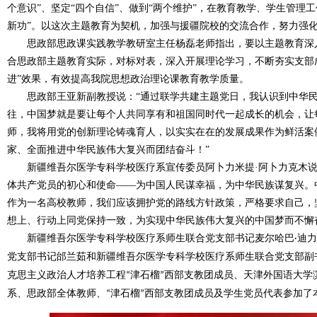
个意识”、坚定“四个自信”、做到“两个维护”，在教育教学、学生管理
新功”。以这次主题教育为契机，加强与援疆院校的交流合作，努力强
思政部思政课实践教学教研室主任杨磊老师指出，要以主题教育深入
合思政部主题教育实际，对标对表，深入开展理论学习，不断夯实支部
进”效果，有效提高我院思想政治理论课教育教学质量。
思政部王亚新副教授说：
“通过联学共建主题党日，我认识到中华
往，中国梦就是要让每个人共同享有和祖国同时代一起成长的机会，让
师，我将用党的创新理论铸魂育人，以实实在在的发展成果作为鲜活案
家、全面推进中华民族伟大复兴而团结奋斗！”
新疆维吾尔医学专科学校医疗系宣传委员阿卜力米提
·阿卜力克木
体共产党员的初心和使命——为中国人民谋幸福，为中华民族谋复兴。
作为一名高校教师，我们应该拥护党的路线方针政策，严格要求自己，
想上、行动上同党保持一致，为实现中华民族伟大复兴的中国梦而不懈
新疆维吾尔医学专科学校医疗系师生联合党支部书记麦尔哈巴
迪力
·
党支部书记邰兰茹和新疆维吾尔医学专科学校医疗系师生联合党支部副
克思主义政治人才培养工程
津石榴
西部支教团成员、天津外国语大学
“
”
系、思政部全体教师、
津石榴
西部支教团成员及学生党员代表参加了
“
”