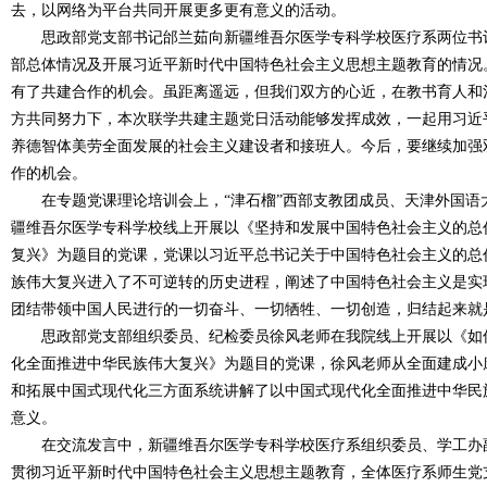
去，以网络为平台共同开展更多更有意义的活动。
思政部党支部
书记邰兰茹向新疆维吾尔医学专科学校医疗系两位书
部总体情况及开展习近平新时代中国特色社会主义思想主题教育的情况
有了共建合作的机会。虽距离遥远，但我们
双方的
心近，在教书育人和
方共同努力下，本次联学共建主题党日活动能够发挥成效，一起用习近
养德智体美劳全面发展的社会主义建设者和接班人。今后，要继续加强
作的机会。
在专题党课理论培训会上，
“津石榴”西部支教团成员、天津外国
疆维吾尔医学专科学校线上开展以《坚持和发展中国特色社会主义的总
复兴》为题目的党课
，党课以习近平总书记关于中国特色社会主义的总
族伟大复兴进入了不可逆转的历史进程，阐述了中国特色社会主义是实
团结带领中国人民进行的一切奋斗、一切牺牲、一切创造，归结起来就
思政部党支部组织委员、纪检委员徐风老师在
我院
线上开展以《如
化全面推进中华民族伟大复兴》为题目的党课，徐风老师从全面建成小
和拓展中国式现代化三方面系统讲解了以中国式现代化全面推进中华民
意义。
在交流发言中，新疆维吾尔医学专科学校医疗系组织委员、学工办
贯彻习近平新时代中国特色社会主义思想主题教育，全体医疗系师生党支