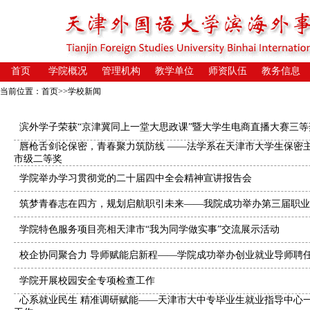
首页
学院概况
管理机构
教学单位
师资队伍
教务信息
当前位置：
首页
>>
学校新闻
滨外学子荣获“京津冀同上一堂大思政课”暨大学生电商直播大赛三等
唇枪舌剑论保密，青春聚力筑防线 ——法学系在天津市大学生保密
市级二等奖
学院举办学习贯彻党的二十届四中全会精神宣讲报告会
筑梦青春志在四方，规划启航职引未来——我院成功举办第三届职业
学院特色服务项目亮相天津市“我为同学做实事”交流展示活动
校企协同聚合力 导师赋能启新程——学院成功举办创业就业导师聘
学院开展校园安全专项检查工作
心系就业民生 精准调研赋能——天津市大中专毕业生就业指导中心