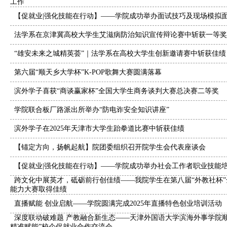
工作
【促就业|强化技能在行动】——学院成功举办面试技巧及现场模拟
法学系在京津冀高校大学生艾滋病防治知识宣传辩论赛中斩获一等奖
“雄安未来之城精英荟”｜法学系在高校大学生创新邀请赛中斩获佳绩
第六届“顺天乡大学杯”K-POP歌舞大赛圆满落幕
滨外学子喜获“商谈赢家杯”全国大学生商务谈判大赛总决赛二等奖
学院联合板厂路派出所举办“防电诈安全知识讲座”
滨外学子在2025年天津市大学生跆拳道比赛中斩获佳绩
【锚定方向，扬帆起航】院团委组织召开院学生会代表座谈会
【促就业|强化技能在行动】——学院成功举办社会工作者职业技能
跨文化中展英才，砥砺前行创佳绩——我院学生在第八届“外教社杯”
能力大赛取得佳绩
直播赋能 创业启航——学院圆满完成2025年直播特色创业培训活动
深度联动破难题 产教融合新生态——天津外国语大学滨海外事学院顺
精准赋能”校企促就业合作交流会