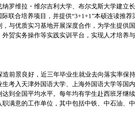
戈纳罗维拉・维尔吉利大学、布尔戈斯大学建立
2”等国际联合培养项目，并提供“3+1+1”本硕连读推
制，与优质实习基地开展深度合作，为学生提供
、外贸实务操作等实践实训平台，实现人才培养
深造前景良好，近三年毕业生就业去向落实率保
业生考入天津外国语大学、上海外国语大学等国
例达到全国平均水平。每年均有学生赴西班牙继
入职满意的工作单位，其中包括中铁、中石油、