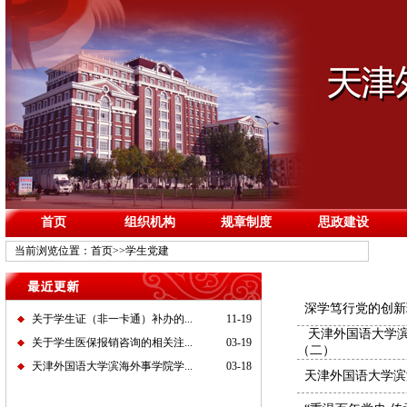
首页
组织机构
规章制度
思政建设
当前浏览位置：
首页
>>
学生党建
深学笃行党的创新
关于学生证（非一卡通）补办的...
11-19
天津外国语大学滨
关于学生医保报销咨询的相关注...
03-19
（二）
天津外国语大学滨海外事学院学...
03-18
天津外国语大学滨