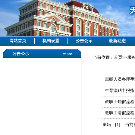
网站首页
机构设置
公告公示
最新动态
当前位置：
首页
>>
服
离职人员办理手
生育津贴申报指
教职工销假流程
教职工请假流程
页码：
[1]
当前页