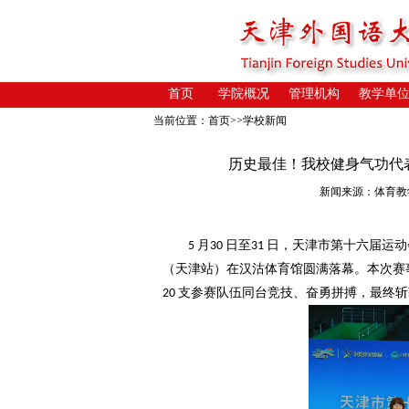
首页
学院概况
管理机构
教学单
当前位置：
首页
>>
学校新闻
历史最佳！我校健身气功代
新闻来源：体育教学部 
月
日
至
日，天津市第十六届运动
5
30
31
（天津站）在汉沽体育馆圆满落幕。本次赛
支参赛队伍同台竞技、奋勇拼搏，最终斩
20