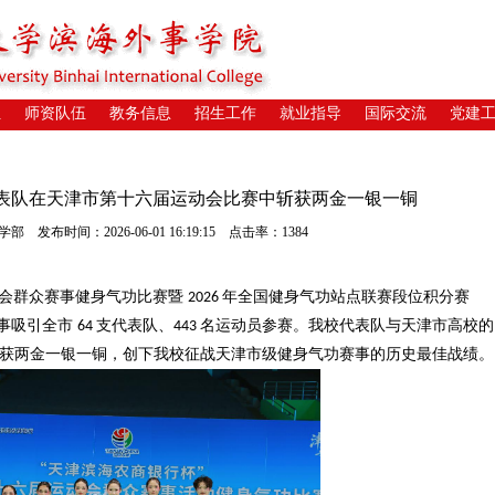
位
师资队伍
教务信息
招生工作
就业指导
国际交流
党建
表队在天津市第十六届运动会比赛中斩获两金一银一铜
发布时间：2026-06-01 16:19:15 点击率：1384
会群众赛事健身气功比赛暨
年全国健身气功站点联赛段位积分赛
2026
事吸引全市
支代表队、
名运动员参赛。我校代表队与
天津市
高校的
64
443
获两金一银一铜，创下我校征战天津市级健身气功赛事的历史最佳战绩。