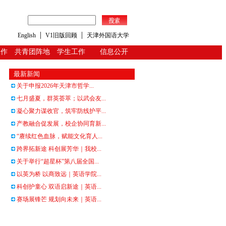
|
|
English
V1旧版回顾
天津外国语大学
工作
共青团阵地
学生工作
信息公开
最新新闻
关于申报2026年天津市哲学...
七月盛夏，群英荟萃；以武会友...
凝心聚力谋收官，筑牢防线护平...
产教融合促发展，校企协同育新...
“赓续红色血脉，赋能文化育人...
跨界拓新途 科创展芳华｜我校...
关于举行“超星杯”第八届全国...
以英为桥 以商致远｜英语学院...
科创护童心 双语启新途｜英语...
赛场展锋芒 规划向未来｜英语...