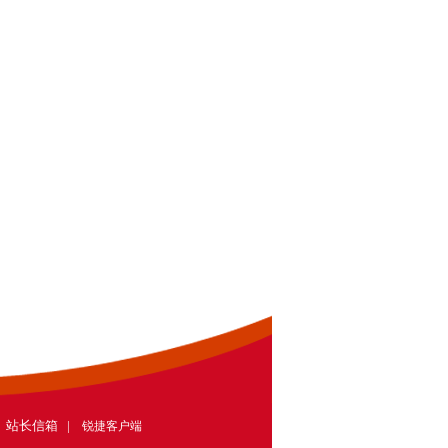
| 站长信箱 |
锐捷客户端