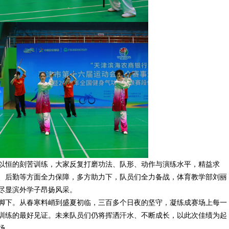
恒的刻苦训练，大家反复打磨功法、队形、动作与演练水平，精益求
、后勤等方面全力保障，多方助力下，队员们全力备战，体育
教学
部刘丽
尽显滨外学子昂扬风采。
脚下。
从春寒料峭到盛夏初临，三百多个日夜的坚守，凝练成赛场上每一
训练的最好见证。未来队员们仍将挥洒汗水、不断成长，以此次佳绩为起
场。