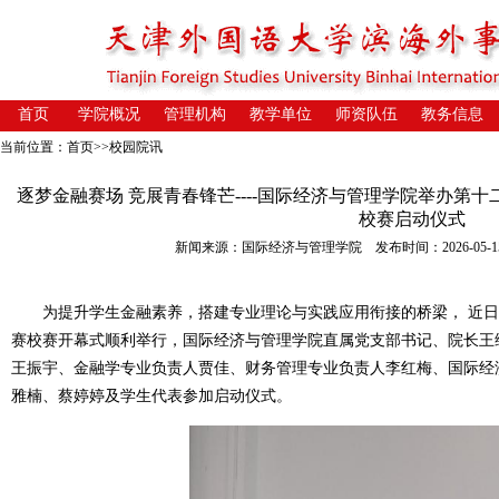
首页
学院概况
管理机构
教学单位
师资队伍
教务信息
当前位置：
首页
>>
校园院讯
逐梦金融赛场 竞展青春锋芒----国际经济与管理学院举办第
校赛启动仪式
新闻来源：国际经济与管理学院 发布时间：2026-05-15 1
为提升
学生
金融素养，搭建专业
理论
与实践应用衔接的桥梁，
近日
赛校
赛
开幕式顺利举行，
国际经济与管理
学院
直属党支部书记、
院长王
王振宇
、金融学
专业
负责人贾佳、财务管理专业负责人李红梅、国际经
雅楠、蔡婷婷及学生代表参加启动仪式
。