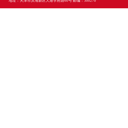
地址：天津市滨海新区大港学府路60号 邮编：300270