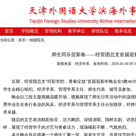
首页
学院概况
管理机构
教学单位
师资队伍
教务信息
当前位置：
首页
>>
校园院讯
师生同乐贺新春——经管团总支首届迎
新闻来源：经济学系 发布时间：2026-01-04 09:3
近期
，经
管
团总支
经彩管韵
，
青春绽放
首届迎新年晚会在
教
“
”
3
401
学生会精心组织。经济学系、管理学系主任、师生代表、辅导员参加。
晚会
以
三段主题视频温暖
开场，视频
展现
了
师生日常活动中的温情
秀毕业生在各行各业的风采
。
经济
学
系与管理
学
系主任分别致辞，对
师
求卓越。
随后的文艺表演精彩纷呈
，
活力舞蹈、深情演唱、国粹京剧、
诗意
样，展现了经管学子的
才艺
与青春
活力
，现场
喝彩
不断，气氛热烈。
本次晚会
旨在搭建一个
师生
汇聚一堂、新老生交流、共度佳节的平