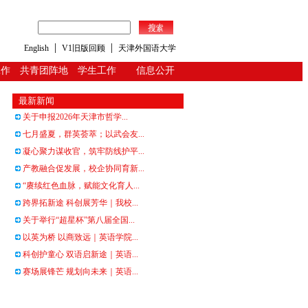
|
|
English
V1旧版回顾
天津外国语大学
工作
共青团阵地
学生工作
信息公开
最新新闻
关于申报2026年天津市哲学...
七月盛夏，群英荟萃；以武会友...
凝心聚力谋收官，筑牢防线护平...
产教融合促发展，校企协同育新...
“赓续红色血脉，赋能文化育人...
跨界拓新途 科创展芳华｜我校...
关于举行“超星杯”第八届全国...
以英为桥 以商致远｜英语学院...
科创护童心 双语启新途｜英语...
赛场展锋芒 规划向未来｜英语...