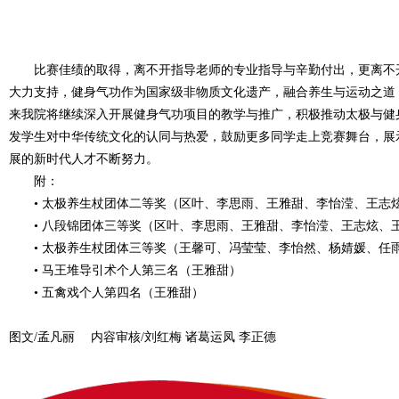
比赛
佳绩的取得，离不开指导老师的专业指导与辛勤付出，更离不
大力支持
，
健身气功作为国家级非物质文化遗产，融合养生与运动之道
来我院将继续
深入开展健身气功项目的教学与推广
，
积极推动
太极与
健
发学生对中华传统文化的认同与热爱
，
鼓励更多同学走上竞赛舞台，
展
展的新时代人才不断努力。
附：
•
太极养生杖团体二等奖
（
区叶、李思雨、王雅甜、李怡滢、王志
•
八段锦团体三等奖
（
区叶、李思雨、王雅甜、李怡滢、王志炫、
•
太极养生杖团体三等奖
（
王馨可、冯莹莹、李怡然、杨婧媛、任
•
马王堆导引术
个人
第三名
（
王雅甜）
•
五禽戏
个人
第四名
（
王雅甜）
图文/孟凡丽 内容审核/刘红梅 诸葛运凤 李正德