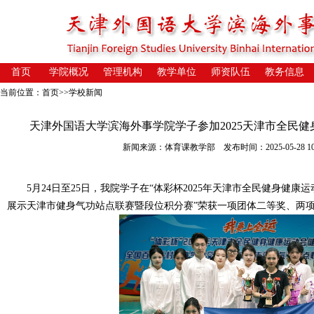
首页
学院概况
管理机构
教学单位
师资队伍
教务信息
当前位置：
首页
>>
学校新闻
天津外国语大学滨海外事学院学子参加2025天津市全民
新闻来源：体育课教学部 发布时间：2025-05-28 10:
5
月
24
日至
25
日，
我院学子在
“
体彩杯
2025
年天津市全民健身健康运
展示天津市健身气功站点联赛暨段位积分赛
”荣获一项团体二等奖、两