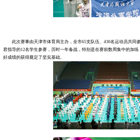
此次赛事
由天津市体育局主办
，
全市
65
支队伍、
430
名运动员
共同
君指导的12名学生参赛
，历时一年备战
，
特别是在赛前数周
集中的加练
好成绩的获得奠定了坚实基础
。