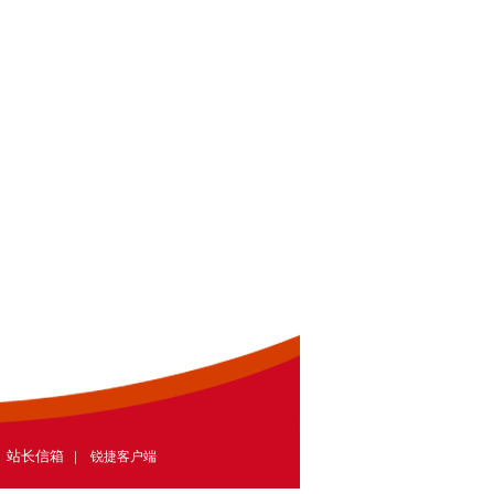
| 站长信箱 |
锐捷客户端