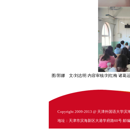
图/郭娜 文/刘志明 内容审核/刘红梅 诸葛
Copyright 2009-2013 @ 天津外国语大
地址：天津市滨海新区大港学府路60号 邮编：