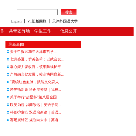
|
|
English
V1旧版回顾
天津外国语大学
工作
共青团阵地
学生工作
信息公开
最新新闻
关于申报2026年天津市哲学...
七月盛夏，群英荟萃；以武会友...
凝心聚力谋收官，筑牢防线护平...
产教融合促发展，校企协同育新...
“赓续红色血脉，赋能文化育人...
跨界拓新途 科创展芳华｜我校...
关于举行“超星杯”第八届全国...
以英为桥 以商致远｜英语学院...
科创护童心 双语启新途｜英语...
赛场展锋芒 规划向未来｜英语...