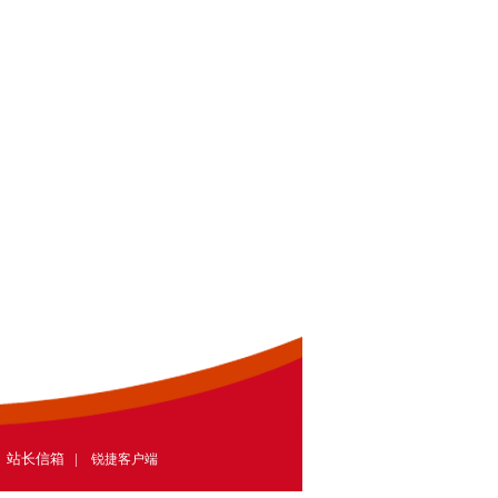
| 站长信箱 |
锐捷客户端