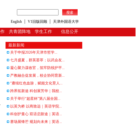
|
|
English
V1旧版回顾
天津外国语大学
工作
共青团阵地
学生工作
信息公开
最新新闻
关于申报2026年天津市哲学...
七月盛夏，群英荟萃；以武会友...
凝心聚力谋收官，筑牢防线护平...
产教融合促发展，校企协同育新...
“赓续红色血脉，赋能文化育人...
跨界拓新途 科创展芳华｜我校...
关于举行“超星杯”第八届全国...
才
以英为桥 以商致远｜英语学院...
科创护童心 双语启新途｜英语...
赛场展锋芒 规划向未来｜英语...