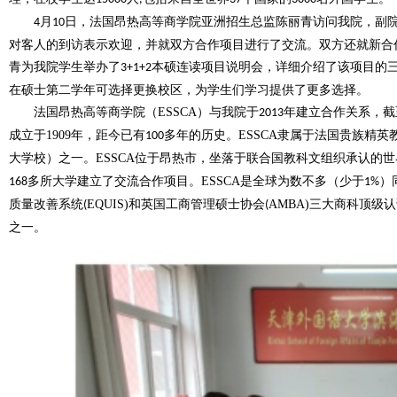
月
日，法国昂热高等商学院亚洲招生总监陈丽青访问我院，副
4
10
对客人的到访表示欢迎，并就双方合作项目进行了交流。双方还就新合
青为我院学生举办了
本硕连读项目说明会，详细介绍了该项目的
3+1+2
在硕士第二学年可选择更换校区，为学生们学习提供了更多选择。
法国昂热高等商学院（
ESSCA
）与我院于
年建立合作关系，截
2013
成立于
1909
年，距今已有
多年的历史
。
ESSCA
隶属于法国贵族精英
100
大学校）之一。
ESSCA
位于昂热市，坐落于联合国教科文组织承认的世
多所大学建立了交流合作项目。
ESSCA
是全球为数不多（少于
）
168
1%
质量改善系统
EQUIS
)
和英国工商管理硕士协会
AMBA
)
三大商科顶级认
(
(
之一
。