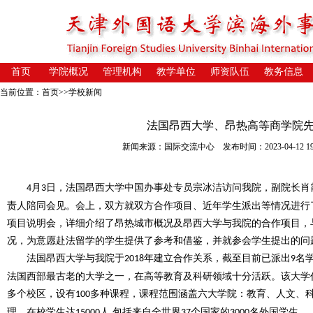
首页
学院概况
管理机构
教学单位
师资队伍
教务信息
当前位置：
首页
>>
学校新闻
法国昂西大学、昂热高等商学院
新闻来源：国际交流中心 发布时间：2023-04-12 19:
月
日，法国昂西大学中国办事处专员宗冰洁访问我院，副院长肖
4
3
责人陪同会见。会上，双方就双方合作项目、近年学生派出等情况进行
项目说明会，
详细介绍了
昂热城市概况及昂西大学与
我院的合作项目
，
况，为意愿赴法留学的学生提供了参考和借鉴，并就参会学生提出的问
法国昂西大学与我院于
年建立合作关系，截至目前已派出
名
2018
9
法国西部最古老的大学之一，在高等教育及科研领域十分活跃。该大学
多个校区，设有
多种课程，课程范围涵盖六大学院：教育、人文、
100
理，在校学生达
人
包括来自全世界
个国家的
名外国学生。
15000
,
37
3000