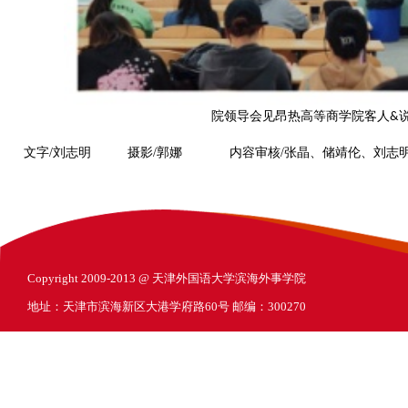
院领导会见昂热高等商学院客人
&
文字/刘志明 摄影/郭娜 内容审核/张晶、储靖伦、刘志
Copyright 2009-2013 @ 天津外国语大学滨海外事学院
地址：天津市滨海新区大港学府路60号 邮编：300270