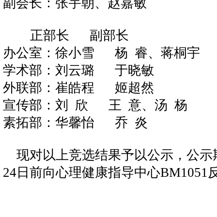
副会长：
张宇朝、赵嘉敏
正部长
副部长
办公室：
徐小雪
杨 睿、蒋桐宇
学术部：
刘云璐
于晓敏
外联部：
崔皓程
姬超然
宣传部：
刘 欣
王 意
、
汤
杨
素拓部：
华馨怡
乔 炎
现对以上竞选结果予以公示，公示
24
日前向心理健康指导中心
BM1051