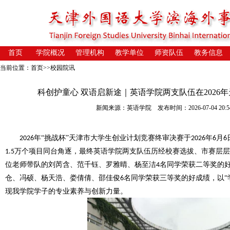
首页
学院概况
管理机构
教学单位
师资队伍
教务信息
当前位置：
首页
>>
校园院讯
科创护童心 双语启新途｜英语学院两支队伍在2026
新闻来源：英语学院 发布时间：2026-07-04 20:5
年“挑战杯”天津市大学生创业计划竞赛终审决赛
于
年
月
2026
2026
6
6
万个项目同台角逐，最终
英语学院两支队伍
历经校赛选拔、市赛层层
1.5
位老师带队的刘芮含、范千钰、罗雅晴、杨至洁
名同学荣获二等奖的
4
仓、冯硕、杨天浩、娄倩倩、邵佳俊
名同学荣获三等奖的好成绩，以“
6
现
我学院
学子的专业素养与创新力量。