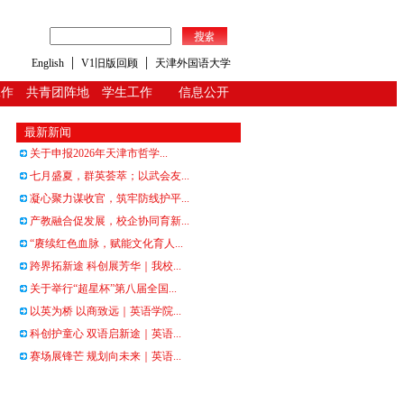
|
|
English
V1旧版回顾
天津外国语大学
工作
共青团阵地
学生工作
信息公开
最新新闻
关于申报2026年天津市哲学...
七月盛夏，群英荟萃；以武会友...
凝心聚力谋收官，筑牢防线护平...
产教融合促发展，校企协同育新...
“赓续红色血脉，赋能文化育人...
跨界拓新途 科创展芳华｜我校...
关于举行“超星杯”第八届全国...
以英为桥 以商致远｜英语学院...
科创护童心 双语启新途｜英语...
赛场展锋芒 规划向未来｜英语...