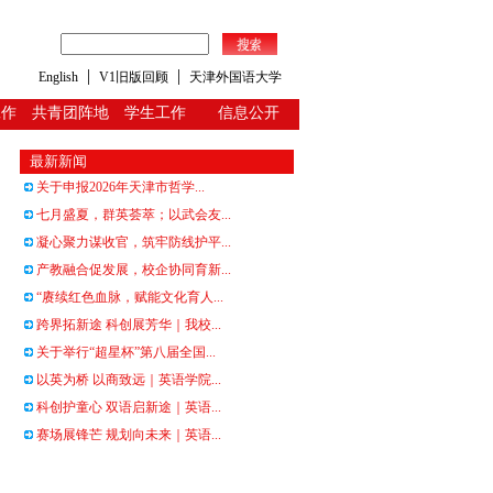
|
|
English
V1旧版回顾
天津外国语大学
工作
共青团阵地
学生工作
信息公开
最新新闻
关于申报2026年天津市哲学...
七月盛夏，群英荟萃；以武会友...
凝心聚力谋收官，筑牢防线护平...
产教融合促发展，校企协同育新...
“赓续红色血脉，赋能文化育人...
跨界拓新途 科创展芳华｜我校...
关于举行“超星杯”第八届全国...
以英为桥 以商致远｜英语学院...
科创护童心 双语启新途｜英语...
赛场展锋芒 规划向未来｜英语...