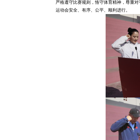
严格遵守比赛规则，恪守体育精神，尊重对
运动会安全、有序、公平、顺利进行。