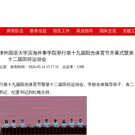
位
师资队伍
教务信息
招生工作
就业指导
国际交流
党建
天津外国语大学滨海外事学院举行第十九届阳光体育节开幕式暨第
十二届田径运动会
发布时间：2026-05-31 15:17:51 点击率：1398
行第十九届阳光体育节暨第十二届田径运动会
。学校全体领导班子、
各
二
书记、纪委书记刘红梅主持。