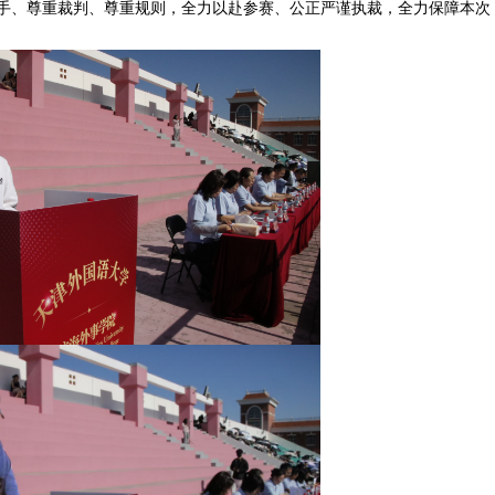
手、尊重裁判、尊重规则，全力以赴参赛、公正严谨执裁，全力保障本次