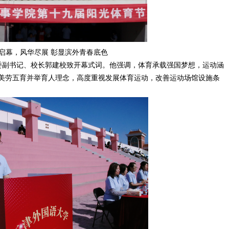
启幕，风华尽展
彰显滨外青春底色
委副书记、校长郭建校
致开幕式词
。
他强调，
体育承载强国梦想，运动涵
美劳五育并举育人理念，高度重视发展体育运动，改善运动场馆设施条