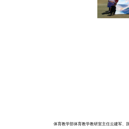
体育教学部体育教学教研室主任云建军、国